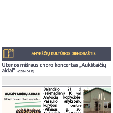
ANYKŠČIŲ KULTŪROS DIENORAŠTIS
Utenos mišraus choro koncertas „Aukštaičių
aidai“
- (2024 04 16)
Balandžio 21
d.
(
sekmadienį
)
16
val.
Anykščių koplyčioje-
Pasaulio anykštėnų
kūrybos
centre
(
Vilniaus g. 36
,