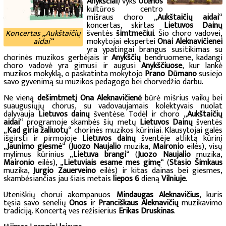
Anykščiai
) vyks
Utenos
kultūros centro
mišraus choro „
Aukštaičių aidai
“
koncertas, skirtas
Lietuvos Dainų
Koncertas „Aukštaičių
šventės
šimtmečiui
. Šio choro vadovei,
aidai“
mokytojai ekspertei
Onai Aleknavičienei
yra ypatingai brangus susitikimas su
chorinės muzikos gerbėjais ir
Anykščių
bendruomene, kadangi
choro vadovė yra gimusi ir augusi
Anykščiuose
, kur lankė
muzikos mokyklą, o paskatinta mokytojo
Prano Dūmano
susiejo
savo gyvenimą su muzikos pedagogo bei chorvedžio darbu.
Ne vieną
dešimtmetį Ona Aleknavičienė
būrė mišrius vaikų bei
suaugusiųjų chorus, su vadovaujamais kolektyvais nuolat
dalyvauja
Lietuvos dainų
šventėse. Todėl ir choro „
Aukštaičių
aidai
“ programoje skambės šių metų
Lietuvos Dainų
šventės
„
Kad giria žaliuotų
“ chorinės muzikos kūriniai. Klausytojai galės
išgirsti ir pirmojoje
Lietuvos dainų
šventėje atliktą kūrinį
„
Jaunimo giesmė
“ (
Juozo Naujalio
muzika,
Maironio
eilės), visų
mylimus kūrinius „
Lietuva brangi
“ (
Juozo Naujalio
muzika,
Maironio
eilės), „
Lietuviais esame mes gimę
“ (
Stasio Šimkaus
muzika,
Jurgio Zauerveino
eilės) ir kitas dainas bei giesmes,
skambėsiančias jau šiais metais
liepos 6
dieną
Vilniuje
.
Uteniškių chorui akompanuos
Mindaugas Aleknavičius
, kuris
tęsia savo senelių
Onos
ir
Pranciškaus
Aleknavičių
muzikavimo
tradiciją. Koncertą ves režisierius
Erikas Druskinas
.