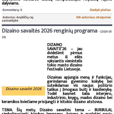
dalyviams.
Komentarų: 0
Skaityti plačiau
Autorius: Anykščių raj.
Kiti autoriaus straipsniai
savivaldybė
Dizaino savaitės 2026 renginių programa
- (2026 05
26)
DIZAINO
SAVAITĖ’26 – jau
dvidešimt pirmus
metus iš eilės
vyksiantis vienintelis
tokio masto dizaino
festivalis Lietuvoje.
Dizainas apjungia meną ir funkcijas,
gerindamas gyvenimo kokybę bei
suteikdamas vis naujus požiūrio
Dizaino savaitė 2026
taškus į žmogaus buitį ir kasdienybę.
Todėl kasmet šalia interjero,
industrinio, knygų, mados dizaino bei
keramikos kviečiame prisijungti ir kitokio dizaino atstovus.
TEMA. Šių metų Dizaino savaitės tema – BURBULAI,