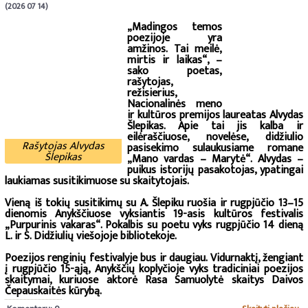
(2026 07 14)
„Madingos temos
poezijoje yra
amžinos. Tai meilė,
mirtis ir laikas“, –
sako poetas,
rašytojas,
režisierius,
Nacionalinės meno
ir kultūros premijos laureatas Alvydas
Šlepikas. Apie tai jis kalba ir
eilėraščiuose, novelėse, didžiulio
Rašytojas Alvydas
pasisekimo sulaukusiame romane
Šlepikas
„Mano vardas – Marytė“. Alvydas –
puikus istorijų pasakotojas, ypatingai
laukiamas susitikimuose su skaitytojais.
Vieną iš tokių susitikimų su A. Šlepiku ruošia ir rugpjūčio 13–15
dienomis Anykščiuose vyksiantis 19-asis kultūros festivalis
„Purpurinis vakaras“. Pokalbis su poetu vyks rugpjūčio 14 dieną
L. ir S. Didžiulių viešojoje bibliotekoje.
Poezijos renginių festivalyje bus ir daugiau. Vidurnaktį, žengiant
į rugpjūčio 15-ąją, Anykščių koplyčioje vyks tradiciniai poezijos
skaitymai, kuriuose aktorė Rasa Samuolytė skaitys Daivos
Čepauskaitės kūrybą.