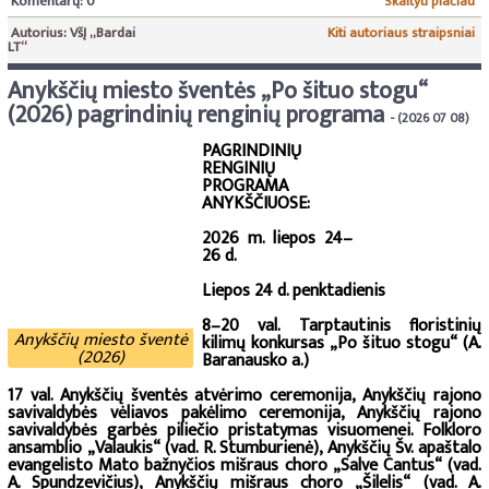
Komentarų: 0
Skaityti plačiau
Autorius: VšĮ „Bardai
Kiti autoriaus straipsniai
LT“
Anykščių miesto šventės „Po šituo stogu“
(2026) pagrindinių renginių programa
- (2026 07 08)
PAGRINDINIŲ
RENGINIŲ
PROGRAMA
ANYKŠČIUOSE:
2026 m. liepos 24–
26 d.
Liepos 24 d. penktadienis
8–20 val. Tarptautinis floristinių
Anykščių miesto šventė
kilimų konkursas „Po šituo stogu“ (A.
(2026)
Baranausko a.)
17 val. Anykščių šventės atvėrimo ceremonija, Anykščių rajono
savivaldybės vėliavos pakėlimo ceremonija, Anykščių rajono
savivaldybės garbės piliečio pristatymas visuomenei. Folkloro
ansamblio „Valaukis“ (vad. R. Stumburienė), Anykščių Šv. apaštalo
evangelisto Mato bažnyčios mišraus choro „Salve Cantus“ (vad.
A. Spundzevičius), Anykščių mišraus choro „Šilelis“ (vad. A.