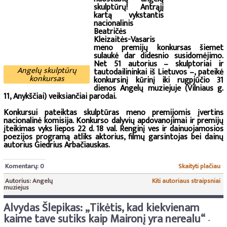
skulptūrų! Antrąjį
kartą vykstantis
nacionalinis
Beatričės
Kleizaitės-Vasaris
meno premijų konkursas šiemet
sulaukė dar didesnio susidomėjimo.
Net 51 autorius – skulptoriai ir
Angelų skulptūrų
tautodailininkai iš Lietuvos –, pateikė
konkursas
konkursinį kūrinį iki rugpjūčio 31
dienos Angelų muziejuje (Vilniaus g.
11, Anykščiai) veiksiančiai parodai.
Konkursui pateiktas skulptūras meno premijomis įvertins
nacionalinė komisija. Konkurso dalyvių apdovanojimai ir premijų
įteikimas vyks liepos 22 d. 18 val. Renginį ves ir dainuojamosios
poezijos programą atliks aktorius, filmų garsintojas bei dainų
autorius Giedrius Arbačiauskas.
Komentarų: 0
Skaityti plačiau
Autorius: Angelų
Kiti autoriaus straipsniai
muziejus
Alvydas Šlepikas: „Tikėtis, kad kiekvienam
kaime tave sutiks kaip Maironį yra nerealu“
-