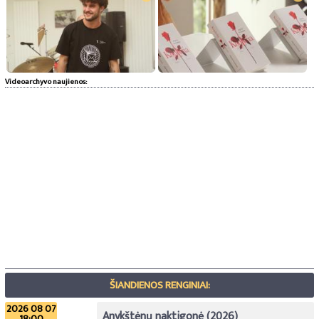
Videoarchyvo naujienos:
ŠIANDIENOS RENGINIAI:
2026 08 07
Anykštėnų naktigonė (2026)
18:00