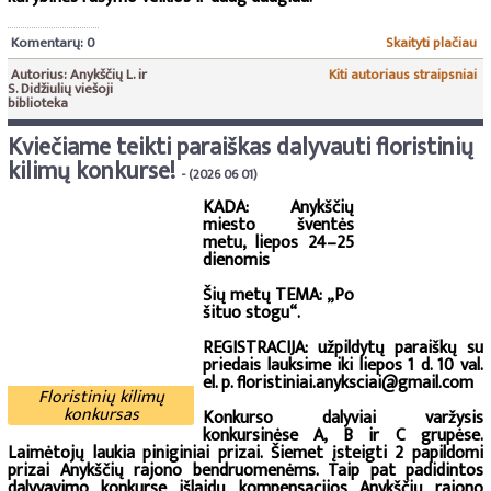
Komentarų: 0
Skaityti plačiau
Autorius: Anykščių L. ir
Kiti autoriaus straipsniai
S. Didžiulių viešoji
biblioteka
Kviečiame teikti paraiškas dalyvauti floristinių
kilimų konkurse!
- (2026 06 01)
KADA: Anykščių
miesto šventės
metu, liepos 24–25
dienomis
Šių metų TEMA: „Po
šituo stogu“.
REGISTRACIJA: užpildytų paraiškų su
priedais lauksime iki liepos 1 d. 10 val.
el. p. floristiniai.anyksciai@gmail.com
Floristinių kilimų
konkursas
Konkurso dalyviai varžysis
konkursinėse A, B ir C grupėse.
Laimėtojų laukia piniginiai prizai. Šiemet įsteigti 2 papildomi
prizai Anykščių rajono bendruomenėms. Taip pat padidintos
dalyvavimo konkurse išlaidų kompensacijos Anykščių rajono