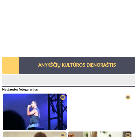
ANYKŠČIŲ KULTŪROS DIENORAŠTIS
Naujausios fotogalerijos: