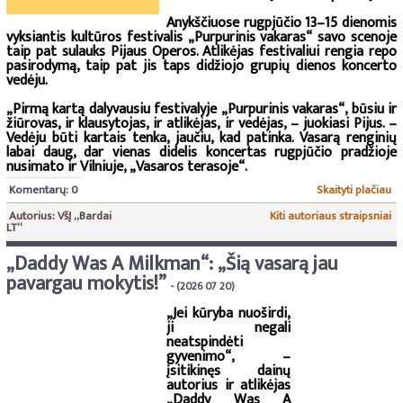
Anykščiuose rugpjūčio 13–15 dienomis
vyksiantis kultūros festivalis „Purpurinis vakaras“ savo scenoje
taip pat sulauks Pijaus Operos. Atlikėjas festivaliui rengia repo
pasirodymą, taip pat jis taps didžiojo grupių dienos koncerto
vedėju.
„Pirmą kartą dalyvausiu festivalyje „Purpurinis vakaras“, būsiu ir
žiūrovas, ir klausytojas, ir atlikėjas, ir vedėjas, – juokiasi Pijus. –
Vedėju būti kartais tenka, jaučiu, kad patinka. Vasarą renginių
labai daug, dar vienas didelis koncertas rugpjūčio pradžioje
nusimato ir Vilniuje, „Vasaros terasoje“.
Komentarų: 0
Skaityti plačiau
Autorius: VšĮ „Bardai
Kiti autoriaus straipsniai
LT“
„Daddy Was A Milkman“: „Šią vasarą jau
pavargau mokytis!”
- (2026 07 20)
„Jei kūryba nuoširdi,
ji negali
neatspindėti
gyvenimo“, –
įsitikinęs dainų
autorius ir atlikėjas
„Daddy Was A