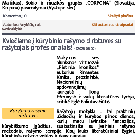
Maliukas), šokio ir muzikos grupės „CORPONA“ (Slovakija,
Krupina) pasirodymai (Vyskupo skv.)
Komentarų: 0
Skaityti plačiau
Autorius: Anykščių raj.
Kiti autoriaus straipsniai
savivaldybė
Kviečiame į kūrybinio rašymo dirbtuves su
rašytojais profesionalais!
- (2026 06 02)
Mokymus ves
plunksnos virtuozai:
„Pietinia kronikos“
autorius Rimantas
Kmita, prozininkė,
Nacionalinių
apdovanojimų
laureatė Ilona
Ežerinytė ir vaikų literatūros tyrėja,
kritikė Eglė Baliutavičiūtė.
Kūrybinio rašymo
Rašytojų mokykla – tai praktinių
dirbtuvės
užduočių ir kūrybos pilnos dienos,
kurių metu lavinsite fantazijos,
kūrybiškumo įgūdžius, susipažinsite su įvairiais rašymo
metodais, rašymo terapija. Jūsų lauks literatūriniai žygiai,
kūrybinės rašymo veiklos ir daug daugiau.