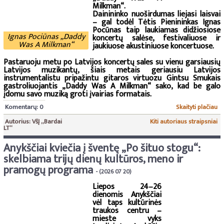
Milkman“.
Dainininko nuoširdumas liejasi laisvai
– gal todėl Tėtis Pienininkas Ignas
Pocūnas taip laukiamas didžiosiose
Ignas Pociūnas „Daddy
koncertų salėse, festivaliuose ir
Was A Milkman“
jaukiuose akustiniuose koncertuose.
Pastaruoju metu po Latvijos koncertų sales su vienu garsiausių
Latvijos muzikantų, šiais metais geriausiu Latvijos
instrumentalistu pripažintu gitaros virtuozu Gintsu Smukais
gastroliuojantis „Daddy Was A Milkman“ sako, kad be galo
įdomu savo muziką groti įvairias formatais.
Komentarų: 0
Skaityti plačiau
Autorius: VšĮ „Bardai
Kiti autoriaus straipsniai
LT“
Anykščiai kviečia į šventę „Po šituo stogu“:
skelbiama trijų dienų kultūros, meno ir
pramogų programa
- (2026 07 20)
Liepos 24–26
dienomis Anykščiai
vėl taps kultūrinės
traukos centru –
mieste vyks