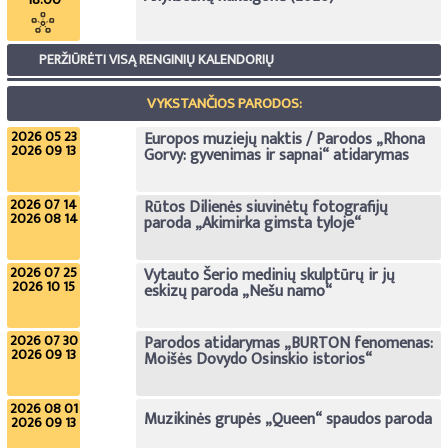
PERŽIŪRĖTI VISĄ RENGINIŲ KALENDORIŲ
VYKSTANČIOS PARODOS:
2026 05 23
Europos muziejų naktis / Parodos „Rhona
2026 09 13
Gorvy: gyvenimas ir sapnai“ atidarymas
2026 07 14
Rūtos Dilienės siuvinėtų fotografijų
2026 08 14
paroda „Akimirka gimsta tyloje“
2026 07 25
Vytauto Šerio medinių skulptūrų ir jų
2026 10 15
eskizų paroda „Nešu namo“
2026 07 30
Parodos atidarymas „BURTON fenomenas:
2026 09 13
Moišės Dovydo Osinskio istorios“
2026 08 01
Muzikinės grupės „Queen“ spaudos paroda
2026 09 13