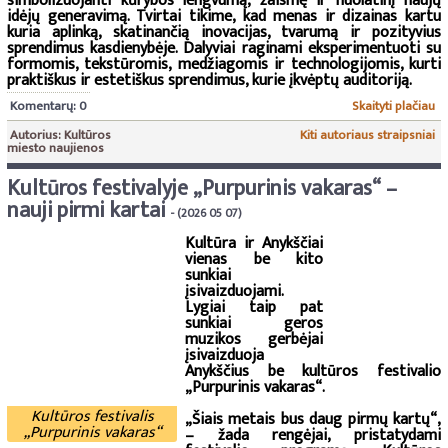
simbolizuojanti kūrybos lengvumą, žaismę ir nuolatinį naujų
idėjų generavimą. Tvirtai tikime, kad menas ir dizainas kartu
kuria aplinką, skatinančią inovacijas, tvarumą ir pozityvius
sprendimus kasdienybėje. Dalyviai raginami eksperimentuoti su
formomis, tekstūromis, medžiagomis ir technologijomis, kurti
praktiškus ir estetiškus sprendimus, kurie įkvėptų auditoriją.
Komentarų: 0
Skaityti plačiau
Autorius: Kultūros
Kiti autoriaus straipsniai
miesto naujienos
Kultūros festivalyje „Purpurinis vakaras“ –
nauji pirmi kartai
- (2026 05 07)
Kultūra ir Anykščiai
vienas be kito
sunkiai
įsivaizduojami.
Lygiai taip pat
sunkiai geros
muzikos gerbėjai
įsivaizduoja
Anykščius be kultūros festivalio
„Purpurinis vakaras“.
Kultūros festivalis
„Šiais metais bus daug pirmų kartų“,
„Purpurinis vakaras“
– žada rengėjai, pristatydami