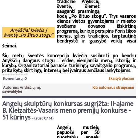
tradicinė Anykščių
šventė, šiemet
sauganti prasmingą
kodą „Po šituo stogu“. Trys vasaros
dienos vietos gyventojams ir miesto
svečiams dovanos išskirtinę
Anykščiai kviečia į
programą, kurioje persipins floristikos
šventę „Po šituo stogu“
menas, gilios tradicijos, tarptautinė
bendrystė ir gausybė veiklų visai
šeimai.
Šių metų šventės koncepcija kviečia susiburti po bendru
Anykščių dangaus stogu – erdve, vienijančia meną, istoriją ir
kūrybą. Organizatoriai paruošė turiningą savaitgalio programą,
pritaikytą skirtingų interesų bei įvairaus amžiaus lankytojams.
Komentarų: 0
Skaityti plačiau
Autorius: Anykščių raj.
Kiti autoriaus straipsniai
savivaldybė
Angelų skulptūrų konkursas sugrįžta: II-ajame
B. Kleizaitės-Vasaris meno premijų konkurse -
51 kūrinys
- (2026 07 14)
Angelų muziejų
papuošė per 50
nuostabių angelų