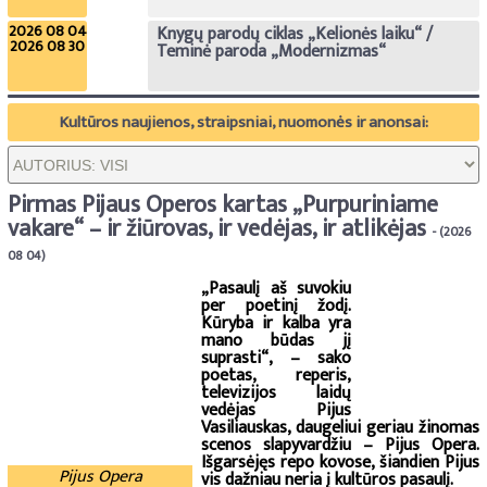
2026 08 04
Knygų parodų ciklas „Kelionės laiku“ /
2026 08 30
Teminė paroda „Modernizmas“
Kultūros naujienos, straipsniai, nuomonės ir anonsai:
Pirmas Pijaus Operos kartas „Purpuriniame
vakare“ – ir žiūrovas, ir vedėjas, ir atlikėjas
- (2026
08 04)
„Pasaulį aš suvokiu
per poetinį žodį.
Kūryba ir kalba yra
mano būdas jį
suprasti“, – sako
poetas, reperis,
televizijos laidų
vedėjas Pijus
Vasiliauskas, daugeliui geriau žinomas
scenos slapyvardžiu – Pijus Opera.
Išgarsėjęs repo kovose, šiandien Pijus
Pijus Opera
vis dažniau neria į kultūros pasaulį.